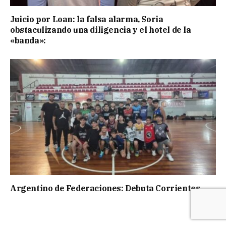
Juicio por Loan: la falsa alarma, Soria
obstaculizando una diligencia y el hotel de la
«banda»:
Argentino de Federaciones: Debuta Corrientes