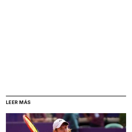
Link
LEER MÁS