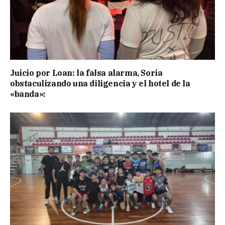
Juicio por Loan: la falsa alarma, Soria
obstaculizando una diligencia y el hotel de la
«banda»: