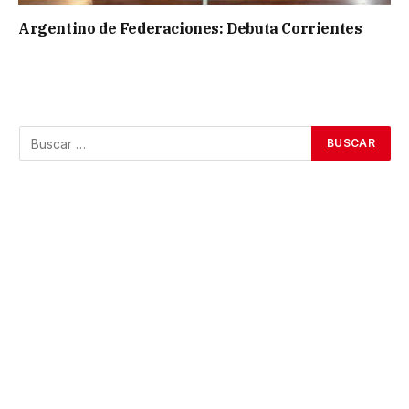
Argentino de Federaciones: Debuta Corrientes