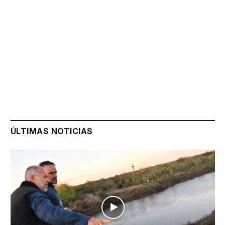
ÚLTIMAS NOTICIAS