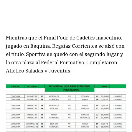
Mientras que el Final Four de Cadetes masculino,
jugado en Esquina, Regatas Corrientes se alzó con
el título. Sportiva se quedó con el segundo lugar y
la otra plaza al Federal Formativo. Completaron
Atlético Saladas y Juventus.