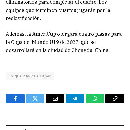
eliminatorios para completar el cuadro. Los
equipos que terminen cuartos jugarán por la
reclasificación.
Además, la AmeriCup otorgará cuatro plazas para
la Copa del Mundo U19 de 2027, que se
desarrollará en la ciudad de Chengdu, China.
Lo que hay que saber
Facebook
Twitter
Email
Telegram
WhatsApp
Copy
Link