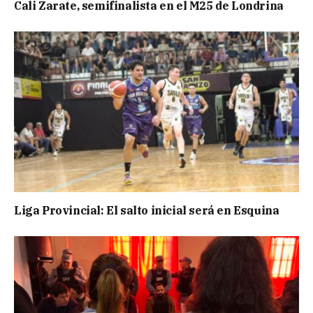
Cali Zarate, semifinalista en el M25 de Londrina
Liga Provincial: El salto inicial será en Esquina