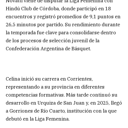
Novatti viene de disputar la Liga Femenina con
Hindú Club de Córdoba, donde participó en 18
encuentros y registró promedios de 9,1 puntos en
26,5 minutos por partido. Su rendimiento durante
la temporada fue clave para consolidarse dentro
de los procesos de selección juvenil de la
Confederación Argentina de Básquet.
Celina inició su carrera en Corrientes,
representando a su provincia en diferentes
competencias formativas. Más tarde continuó su
desarrollo en Urquiza de San Juan y, en 2025, llegó
a Gorriones de Río Cuarto, institución con la que
debutó en la Liga Femenina.