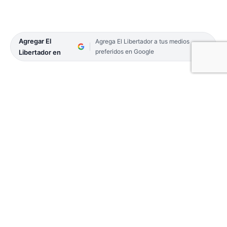
Agregar El
Agrega El Libertador a tus medios
preferidos en Google
Libertador en
La Cámara de Diputados de la Provincia desarrolló
su séptima sesión ordinaria en la que convirtió en
lay la creación del Parque Provincial Apipé Grande.
La iniciativa, autoría del senador Sergio Flinta,
pasa al Poder Ejecutivo para su promulgación.