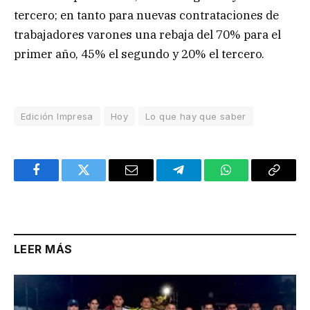
tercero; en tanto para nuevas contrataciones de
trabajadores varones una rebaja del 70% para el
primer año, 45% el segundo y 20% el tercero.
Edición Impresa
Hoy
Lo que hay que saber
Facebook
Twitter
Email
Telegram
WhatsApp
Copy
Link
LEER MÁS