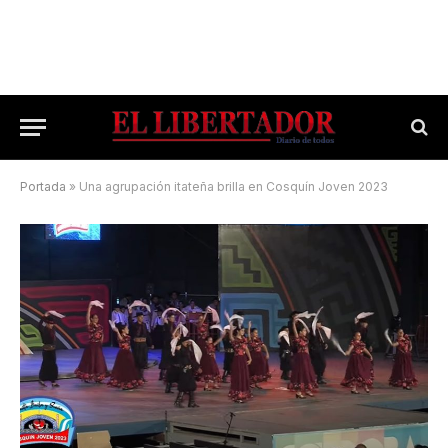
Portada
»
Una agrupación itateña brilla en Cosquín Joven 2023