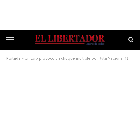
Portada
»
Un toro provocó un choque múltiple por Ruta Nacional 12