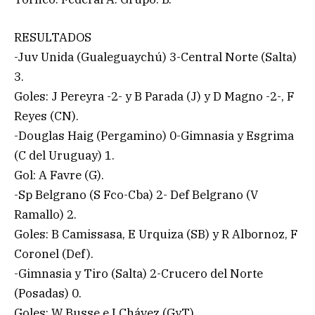
RESULTADOS
-Juv Unida (Gualeguaychú) 3-Central Norte (Salta)
3.
Goles: J Pereyra -2- y B Parada (J) y D Magno -2-, F
Reyes (CN).
-Douglas Haig (Pergamino) 0-Gimnasia y Esgrima
(C del Uruguay) 1.
Gol: A Favre (G).
-Sp Belgrano (S Fco-Cba) 2- Def Belgrano (V
Ramallo) 2.
Goles: B Camissasa, E Urquiza (SB) y R Albornoz, F
Coronel (Def).
-Gimnasia y Tiro (Salta) 2-Crucero del Norte
(Posadas) 0.
Goles: W Busse e I Chávez (GyT).