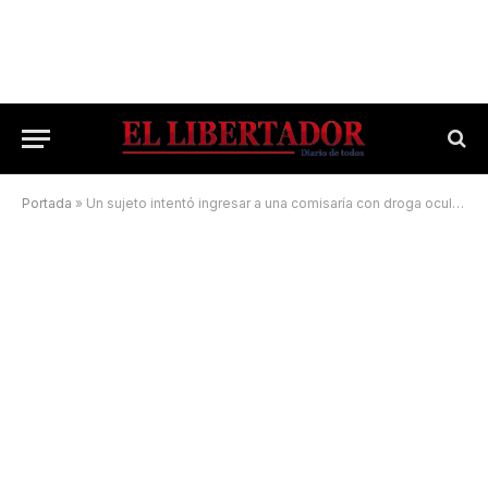
Portada
»
Un sujeto intentó ingresar a una comisaría con droga oculta y fue detenido