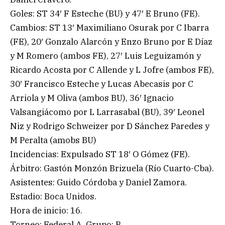
Goles: ST 34′ F Esteche (BU) y 47′ E Bruno (FE).
Cambios: ST 13′ Maximiliano Osurak por C Ibarra
(FE), 20′ Gonzalo Alarcón y Enzo Bruno por E Díaz
y M Romero (ambos FE), 27′ Luis Leguizamón y
Ricardo Acosta por C Allende y L Jofre (ambos FE),
30′ Francisco Esteche y Lucas Abecasis por C
Arriola y M Oliva (ambos BU), 36′ Ignacio
Valsangiácomo por L Larrasabal (BU), 39′ Leonel
Niz y Rodrigo Schweizer por D Sánchez Paredes y
M Peralta (amobs BU)
Incidencias: Expulsado ST 18′ O Gómez (FE).
Árbitro: Gastón Monzón Brizuela (Río Cuarto-Cba).
Asistentes: Guido Córdoba y Daniel Zamora.
Estadio: Boca Unidos.
Hora de inicio: 16.
Torneo: Federal A. Grupo: B.