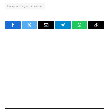
Lo que hay que saber
Facebook
Twitter
Email
Telegram
WhatsApp
Copy
Link