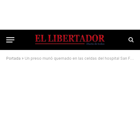
Portada
»
Un preso murió quemado en las celdas del hospital San Francisco de Asís