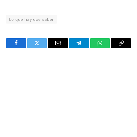
Lo que hay que saber
Facebook
Twitter
Email
Telegram
WhatsApp
Copy
Link