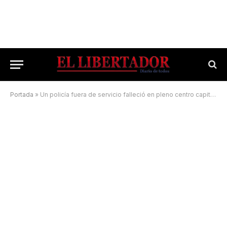
Portada
»
Un policía fuera de servicio falleció en pleno centro capitalino