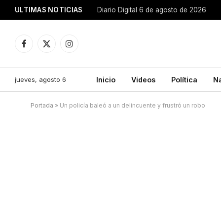
ULTIMAS NOTICIAS
Diario Digital 6 de agosto de 2026
Facebook
X
Instagram
(Twitter)
jueves, agosto 6
Inicio
Videos
Política
N
Portada
»
Un policía baleó a un delincuente y frustró un robo