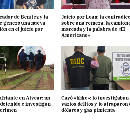
eador de Benítez y la
Juicio por Loan: la contradic
e generó una nueva
sobre una remera, la camion
ón en el juicio por
marcada y la palabra de «El
Americano»
ofriante en Alvear: un
Cayó «Kike»: lo investigaban
detenido e investigan
varios delitos y lo atraparon
 crimen
dólares y gas pimienta