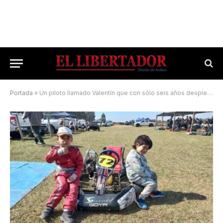
Portada
»
Un piloto llamado Valentín que con sólo seis años despierta admiración