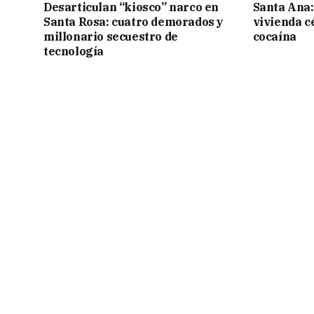
Desarticulan “kiosco” narco en
Santa Ana:
Santa Rosa: cuatro demorados y
vivienda c
millonario secuestro de
cocaína
tecnología