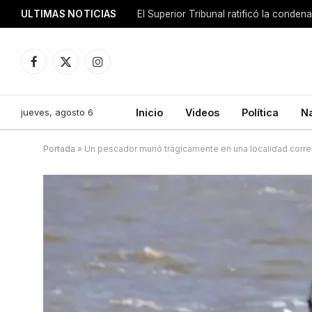
ULTIMAS NOTICIAS
El Superior Tribunal ratificó la conde
Facebook
X
Instagram
(Twitter)
jueves, agosto 6
Inicio
Videos
Política
N
Portada
»
Un pescador murió trágicamente en una localidad corre