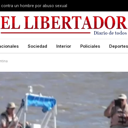
na contra un hombre por abuso sexual
acionales
Sociedad
Interior
Policiales
Deportes
ntina