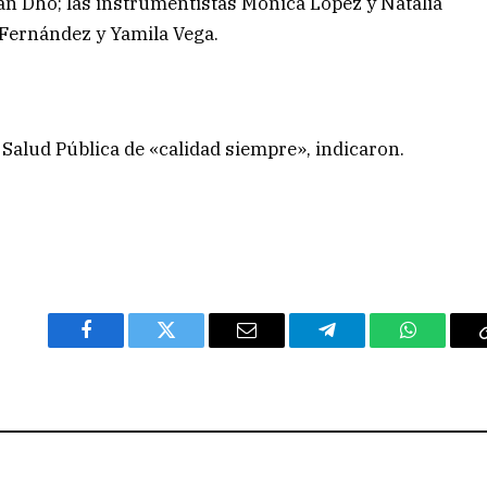
an Dho; las instrumentistas Mónica López y Natalia
 Fernández y Yamila Vega.
 Salud Pública de «calidad siempre», indicaron.
Facebook
Twitter
Email
Telegram
WhatsAp