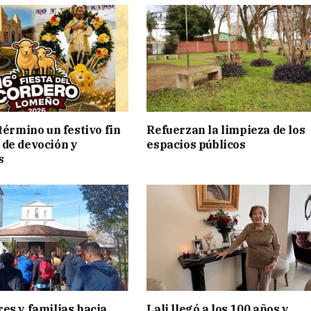
término un festivo fin
Refuerzan la limpieza de los
de devoción y
espacios públicos
s
es y familias hacia
Lali llegó a los 100 años y