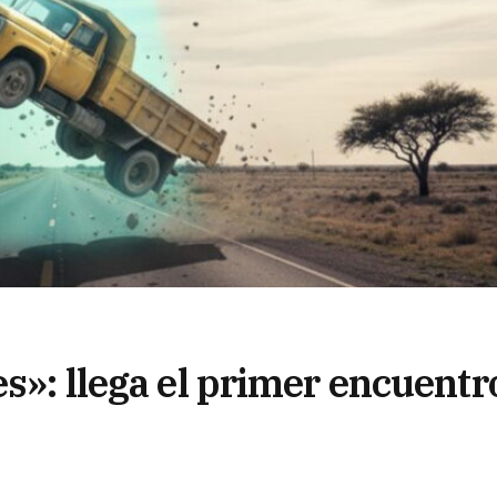
es»: llega el primer encuentr
os enigmas del cielo correnti