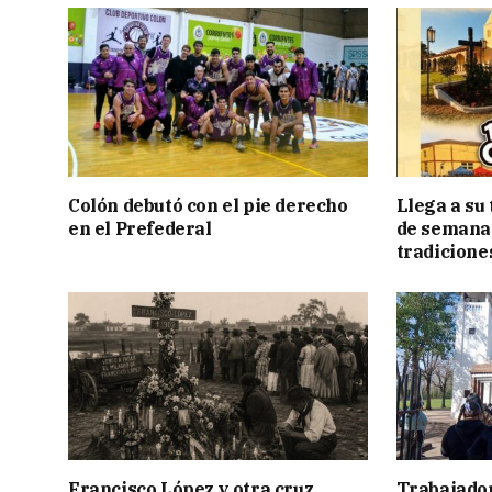
Colón debutó con el pie derecho
Llega a su 
en el Prefederal
de semana 
tradicione
Francisco López y otra cruz
Trabajador