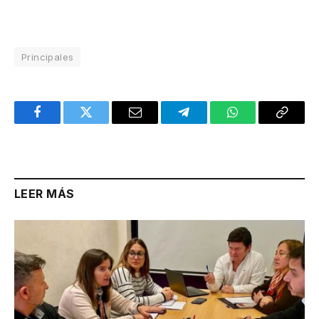
Principales
Facebook
Twitter
Email
Telegram
WhatsApp
Copy
Link
LEER MÁS