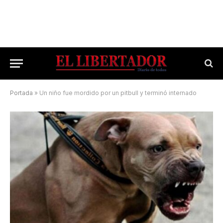
Portada
»
Un niño fue mordido por un pitbull y terminó internado