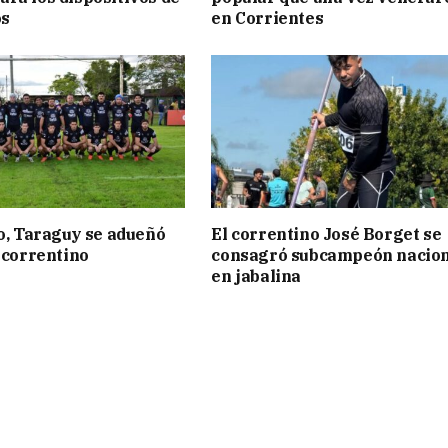
os
en Corrientes
to, Taraguy se adueñó
El correntino José Borget se
o correntino
consagró subcampeón nacion
en jabalina