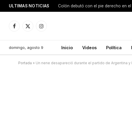
ULTIMAS NOTICIAS
Colón debutó con el pie derecho en el
Facebook
X
Instagram
(Twitter)
domingo, agosto 9
Inicio
Videos
Política
Portada
»
Un nene desapareció durante el partido de Argentina y 