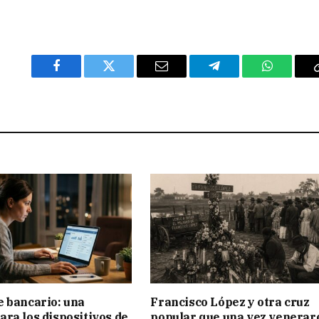
Facebook
Twitter
Email
Telegram
WhatsAp
 bancario: una
Francisco López y otra cruz
ra los dispositivos de
popular que una vez venerar