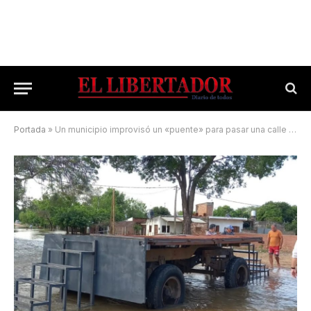
Portada
»
Un municipio improvisó un «puente» para pasar una calle inundada