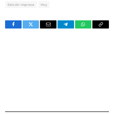
Edición Impresa
Hoy
Facebook
Twitter
Email
Telegram
WhatsApp
Copy
Link