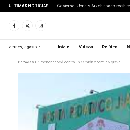
ULTIMAS NOTICIAS
Facebook
X
Instagram
(Twitter)
viernes, agosto 7
Inicio
Videos
Política
N
Portada
»
Un menor chocó contra un camión y terminó grave