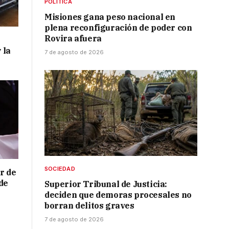
POLÍTICA
Misiones gana peso nacional en
plena reconfiguración de poder con
Rovira afuera
 la
7 de agosto de 2026
SOCIEDAD
r de
de
Superior Tribunal de Justicia:
deciden que demoras procesales no
borran delitos graves
7 de agosto de 2026