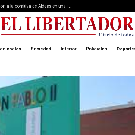
Gobierno, Unne y Arzobispado recibieron a la comitiva de Aldeas en una jornada de reuniones estratégicas
acionales
Sociedad
Interior
Policiales
Deporte