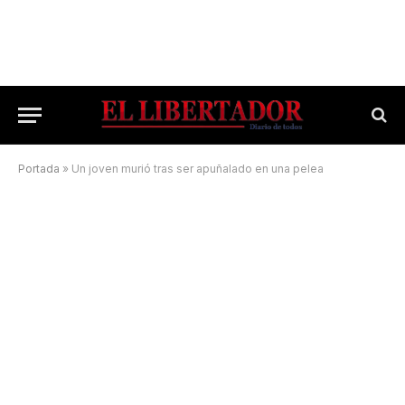
Portada
»
Un joven murió tras ser apuñalado en una pelea