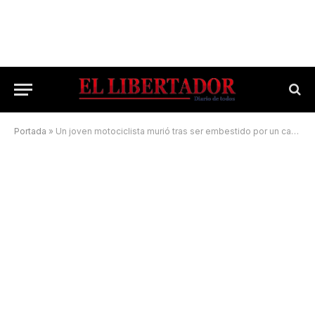
Portada
»
Un joven motociclista murió tras ser embestido por un camión de carga