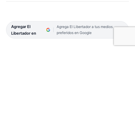
Agregar El
Agrega El Libertador a tus medios
preferidos en Google
Libertador en
En horas de la tarde del sábado, alrededor de las
17, efectivos de la Comisaría 18ª Urbana
demoraron a un joven de 25 años y secuestraron
una motocicleta durante un operativo de
prevención en la ciudad de Corrientes.