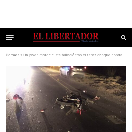
Portada
»
Un joven motociclista falleció tras el feroz choque contra un auto