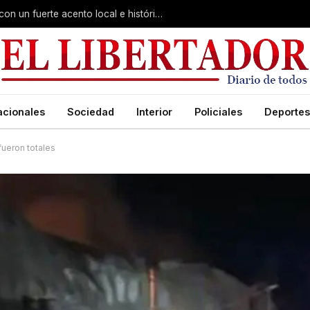
Virasoro inauguró la 7ª Feria del Libro con un fuerte acento local e histórico
acionales
Sociedad
Interior
Policiales
Deportes
fueron totales