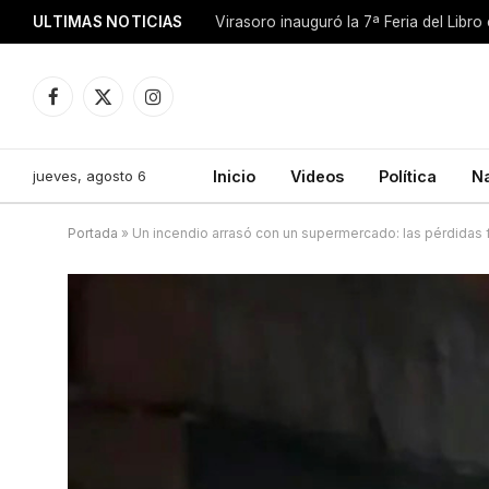
ULTIMAS NOTICIAS
Facebook
X
Instagram
(Twitter)
jueves, agosto 6
Inicio
Videos
Política
N
Portada
»
Un incendio arrasó con un supermercado: las pérdidas 