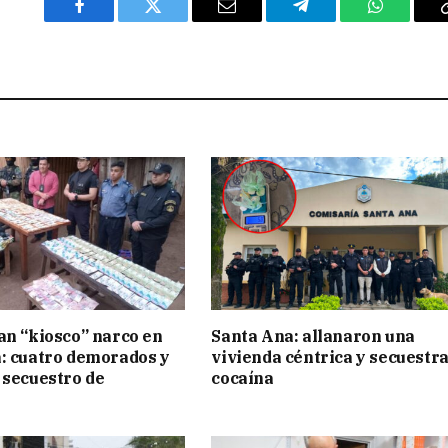
Facebook
Twitter
Email
Telegram
WhatsAp
an “kiosco” narco en
Santa Ana: allanaron una
: cuatro demorados y
vivienda céntrica y secuestr
 secuestro de
cocaína