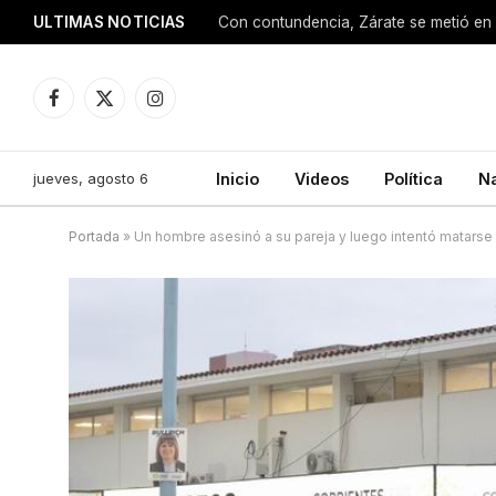
ULTIMAS NOTICIAS
Con contundencia, Zárate se metió en 
Facebook
X
Instagram
(Twitter)
jueves, agosto 6
Inicio
Videos
Política
N
Portada
»
Un hombre asesinó a su pareja y luego intentó matarse