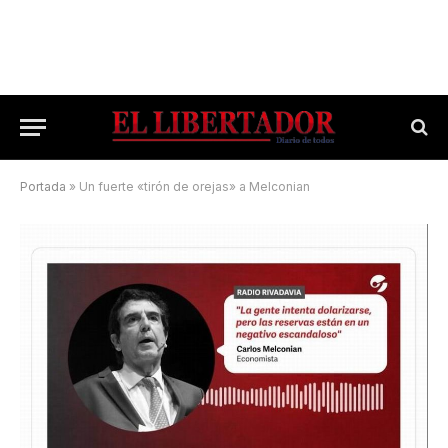
Portada
»
Un fuerte «tirón de orejas» a Melconian