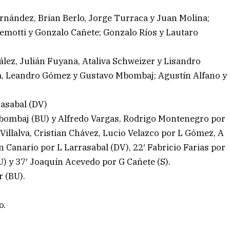
ández, Brian Berlo, Jorge Turraca y Juan Molina;
emotti y Gonzalo Cañete; Gonzalo Ríos y Lautaro
ález, Julián Fuyana, Ataliva Schweizer y Lisandro
a, Leandro Gómez y Gustavo Mbombaj; Agustín Alfano y
rasabal (DV)
bombaj (BU) y Alfredo Vargas, Rodrigo Montenegro por
Villalva, Cristian Chávez, Lucio Velazco por L Gómez, A
n Canario por L Larrasabal (DV), 22′ Fabricio Farias por
U) y 37′ Joaquín Acevedo por G Cañete (S).
 (BU).
o.