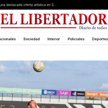
Rumbo a la Fiesta Patronal: fe, expo y una destacada oferta artística en San Roque
acionales
Sociedad
Interior
Policiales
Deportes