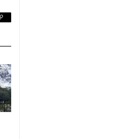
p
Copy
Link