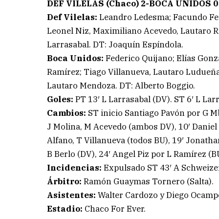
DEF VILELAS (Chaco) 2-BOCA UNIDOS 0
Def Vilelas:
Leandro Ledesma; Facundo Fern
Leonel Niz, Maximiliano Acevedo, Lautaro R
Larrasabal. DT: Joaquín Espíndola.
Boca Unidos:
Federico Quijano; Elías Gonz
Ramírez; Tiago Villanueva, Lautaro Ludueñ
Lautaro Mendoza. DT: Alberto Boggio.
Goles:
PT 13′ L Larrasabal (DV). ST 6′ L Lar
Cambios:
ST inicio Santiago Pavón por G M
J Molina, M Acevedo (ambos DV), 10′ Daniel 
Alfano, T Villanueva (todos BU), 19′ Jonatha
B Berlo (DV), 24′ Angel Piz por L Ramírez (B
Incidencias:
Expulsado ST 43′ A Schweizer
Árbitro:
Ramón Guaymas Tornero (Salta).
Asistentes:
Walter Cardozo y Diego Ocamp
Estadio:
Chaco For Ever.