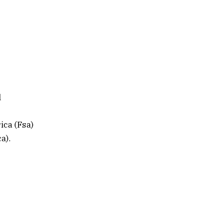
l
ica (Fsa)
a).