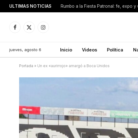
ULTIMAS NOTICIAS
Facebook
X
Instagram
(Twitter)
jueves, agosto 6
Inicio
Videos
Política
N
Portada
»
Un ex «aurirrojo» amargó a Boca Unidos