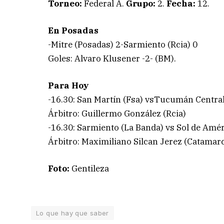
Torneo:
Federal A.
Grupo:
2.
Fecha:
12.
En Posadas
-Mitre (Posadas) 2-Sarmiento (Rcia) 0
Goles: Alvaro Klusener -2- (BM).
Para Hoy
-16.30: San Martín (Fsa) vsTucumán Centra
Árbitro: Guillermo González (Rcia)
-16.30: Sarmiento (La Banda) vs Sol de Amér
Árbitro: Maximiliano Silcan Jerez (Catamarc
Foto:
Gentileza
Lo que hay que saber