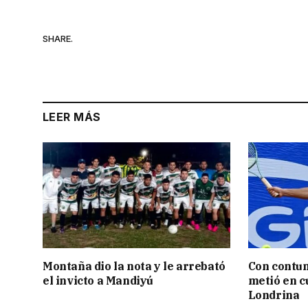
SHARE.
LEER MÁS
Montaña dio la nota y le arrebató
Con contun
el invicto a Mandiyú
metió en c
Londrina