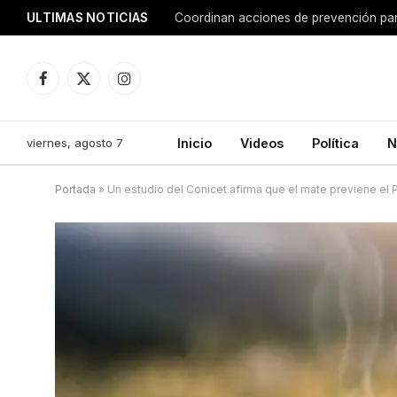
ULTIMAS NOTICIAS
Coordinan acciones de prevención para
Facebook
X
Instagram
(Twitter)
viernes, agosto 7
Inicio
Videos
Política
N
Portada
»
Un estudio del Conicet afirma que el mate previene el 