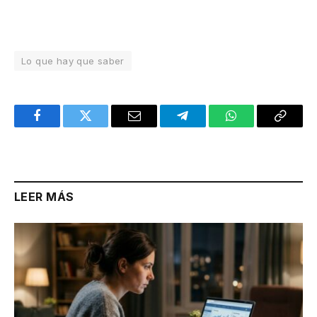
Lo que hay que saber
Facebook
Twitter
Email
Telegram
WhatsApp
Copy
Link
LEER MÁS