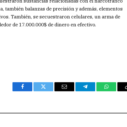
uestraron sustancias relacionadas con el narcotráfico
a, también balanzas de precisión y además, elementos
ctivos. También, se secuestraron celulares, un arma de
dedor de 17.000.000$ de dinero en efectivo.
Facebook
Twitter
Email
Telegram
WhatsAp