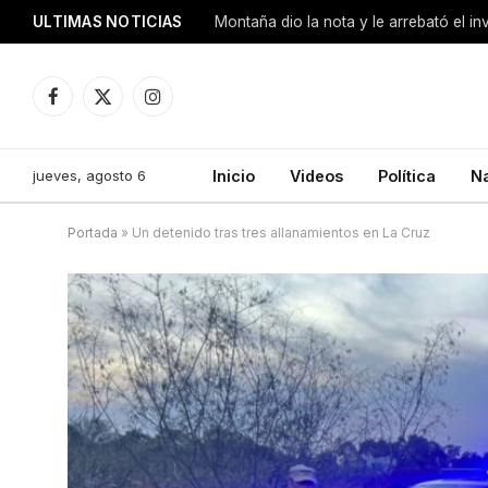
ULTIMAS NOTICIAS
Montaña dio la nota y le arrebató el i
Facebook
X
Instagram
(Twitter)
jueves, agosto 6
Inicio
Videos
Política
N
Portada
»
Un detenido tras tres allanamientos en La Cruz