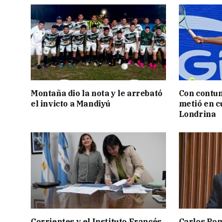
Montaña dio la nota y le arrebató
Con contun
el invicto a Mandiyú
metió en c
Londrina
Corrientes y el Instituto Francés
Carlos Rom