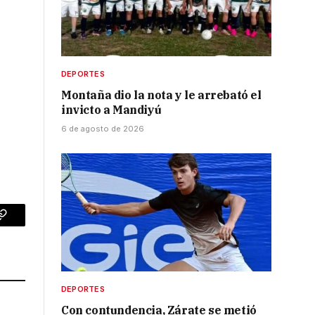
DEPORTES
Montaña dio la nota y le arrebató el
invicto a Mandiyú
6 de agosto de 2026
p
Copy
Link
DEPORTES
Con contundencia, Zárate se metió