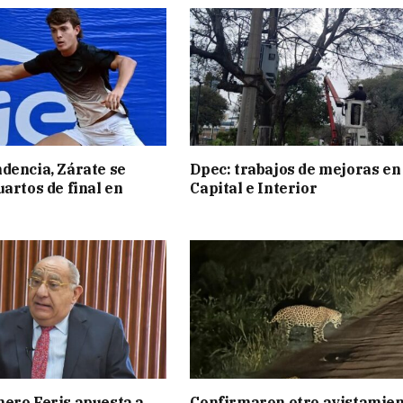
dencia, Zárate se
Dpec: trabajos de mejoras en
uartos de final en
Capital e Interior
ero Feris apuesta a
Confirmaron otro avistamie