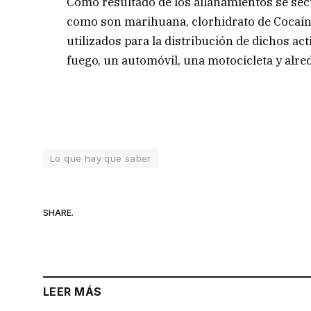
Como resultado de los allanamientos se sec
como son marihuana, clorhidrato de Cocaín
utilizados para la distribución de dichos a
fuego, un automóvil, una motocicleta y alre
Lo que hay que saber
SHARE.
LEER MÁS