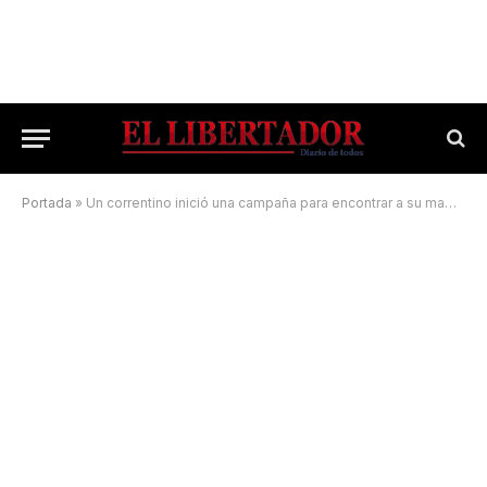
Portada
»
Un correntino inició una campaña para encontrar a su mamá biológica