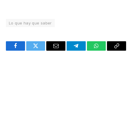
Lo que hay que saber
Facebook
Twitter
Email
Telegram
WhatsApp
Copy
Link