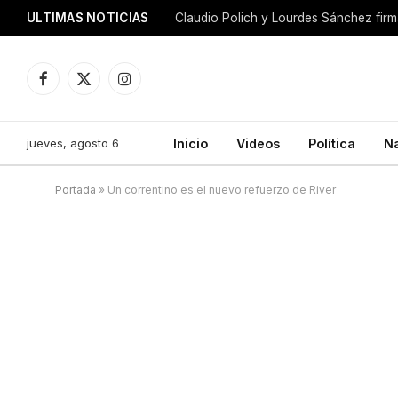
ULTIMAS NOTICIAS
Facebook
X
Instagram
(Twitter)
jueves, agosto 6
Inicio
Videos
Política
N
Portada
»
Un correntino es el nuevo refuerzo de River