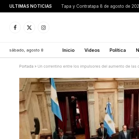
ULTIMAS NOTICIAS
Tapa y Contratapa 8 de agosto de 20
Facebook
X
Instagram
(Twitter)
sábado, agosto 8
Inicio
Videos
Política
N
Portada
»
Un correntino entre los impulsores del aumento de las