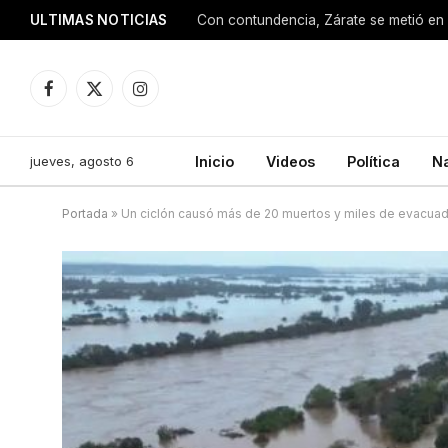
ULTIMAS NOTICIAS
Con contundencia, Zárate se metió en 
Facebook
X
Instagram
(Twitter)
jueves, agosto 6
Inicio
Videos
Política
N
Portada
»
Un ciclón causó más de 20 muertos y miles de evacuad