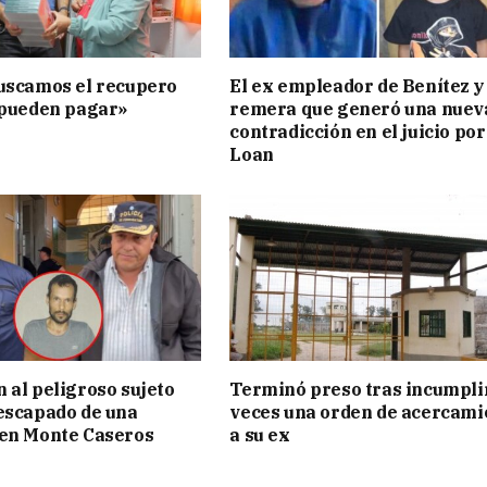
uscamos el recupero
El ex empleador de Benítez y 
 pueden pagar»
remera que generó una nuev
contradicción en el juicio por
Loan
 al peligroso sujeto
Terminó preso tras incumpli
escapado de una
veces una orden de acercami
 en Monte Caseros
a su ex