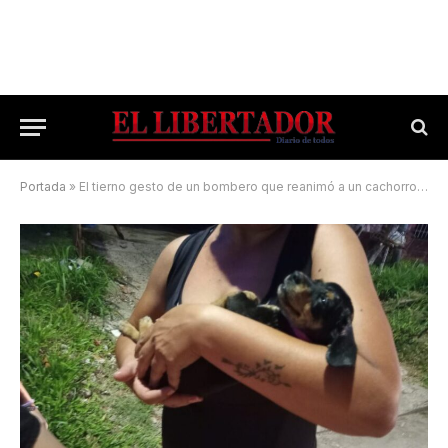
Portada
»
El tierno gesto de un bombero que reanimó a un cachorro en pleno incendio