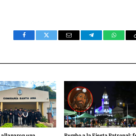
Facebook
Twitter
Email
Telegram
WhatsAp
 allanaron una
Rumbo a la Fiesta Patronal: f