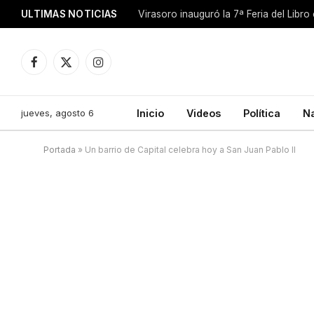
ULTIMAS NOTICIAS
Facebook
X
Instagram
(Twitter)
jueves, agosto 6
Inicio
Videos
Política
N
Portada
»
Un barrio de Capital celebra hoy a San Juan Pablo II