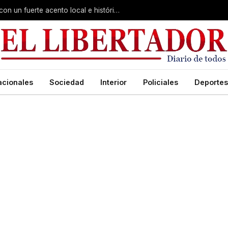
Virasoro inauguró la 7ª Feria del Libro con un fuerte acento local e histórico
acionales
Sociedad
Interior
Policiales
Deportes