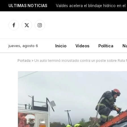
ULTIMAS NOTICIAS
Facebook
X
Instagram
(Twitter)
jueves, agosto 6
Inicio
Videos
Política
N
Portada
»
Un auto terminó incrustado contra un poste sobre Ruta 