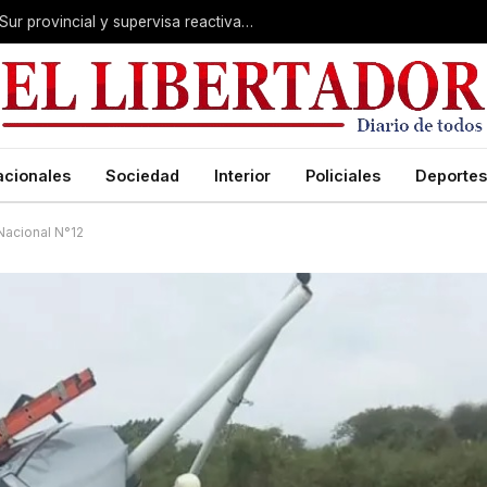
Valdés acelera el blindaje hídrico en el Sur provincial y supervisa reactivación de ruta
acionales
Sociedad
Interior
Policiales
Deportes
Nacional N°12