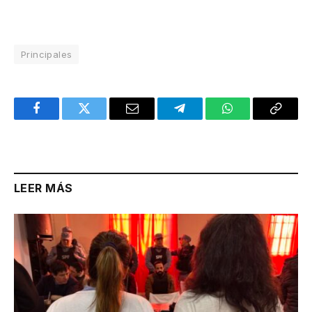
Principales
Facebook
Twitter
Email
Telegram
WhatsApp
Copy
Link
LEER MÁS