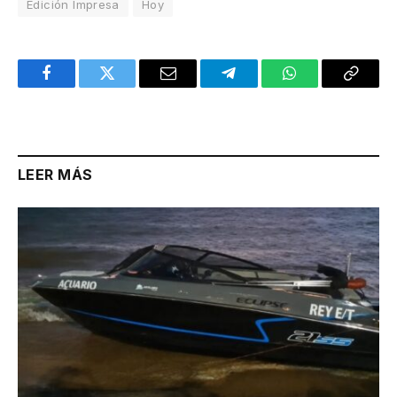
Edición Impresa
Hoy
Facebook
Twitter
Email
Telegram
WhatsApp
Copy
Link
LEER MÁS