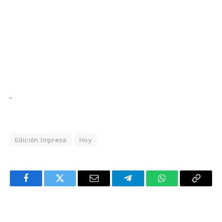
.
Edición Impresa
Hoy
Facebook
Twitter
Email
Telegram
WhatsApp
Copy
Link