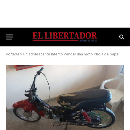
Portada
»
Un adolescente intentó vender una moto «floja de papeles» y fue demorado