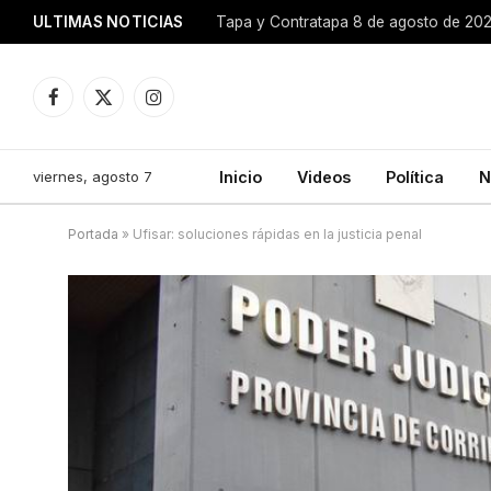
ULTIMAS NOTICIAS
Tapa y Contratapa 8 de agosto de 20
Facebook
X
Instagram
(Twitter)
viernes, agosto 7
Inicio
Videos
Política
N
Portada
»
Ufisar: soluciones rápidas en la justicia penal