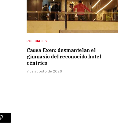
POLICIALES
Causa Exen: desmantelan el
gimnasio del reconocido hotel
céntrico
7 de agosto de 2026
p
Copy
Link