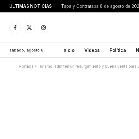
ULTIMAS NOTICIAS
Tapa y Contratapa 8 de agosto de 20
Facebook
X
Instagram
(Twitter)
sábado, agosto 8
Inicio
Videos
Política
N
Portada
»
Turismo: admiten un resurgimiento y buena venta para