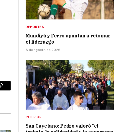
DEPORTES
Mandiyú y Ferro apuntan a retomar
el liderazgo
8 de agosto de 2026
p
Copy
Link
INTERIOR
San Cayetano: Pedro valoró “el