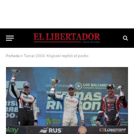
Portada
»
Turcar 2000: Krujoski repitió el podio