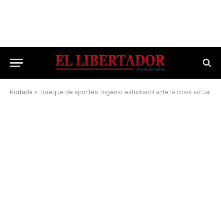
Portada
»
Trueque de apuntes: ingenio estudiantil ante la crisis actual