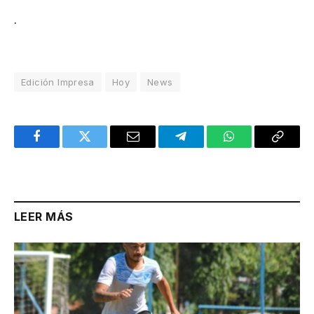
.
Edición Impresa
Hoy
News
Facebook
Twitter
Email
Telegram
WhatsApp
Copy
Link
LEER MÁS