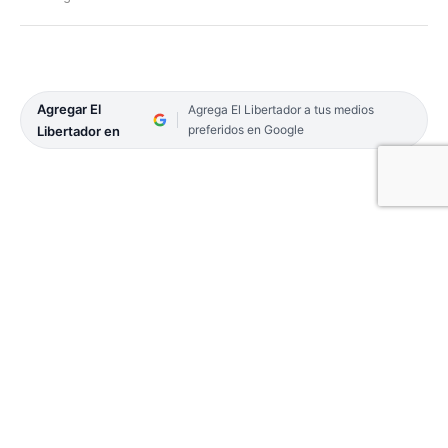
Agregar El
Agrega El Libertador a tus medios
preferidos en Google
Libertador en
Luego del estreno con la jornada interzonal, se
disputará la primera fecha para las dos zonas de la
competición que organiza la Federación de
Básquetbol de la Provincia de Corrientes (FBPC).