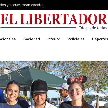
trica y secuestraron cocaína
acionales
Sociedad
Interior
Policiales
Deportes