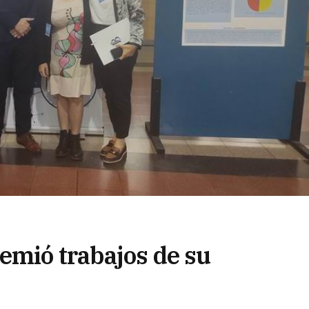
emió trabajos de su
adores