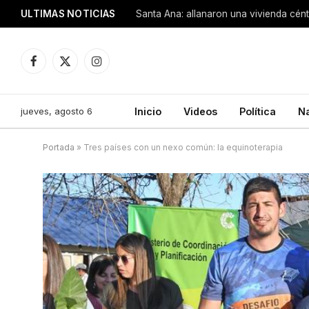
ULTIMAS NOTICIAS
Santa Ana: allanaron una vivienda cén
Facebook
X
Instagram
(Twitter)
jueves, agosto 6
Inicio
Videos
Política
N
Portada
»
Tres países con un nexo común: la equinoterapia