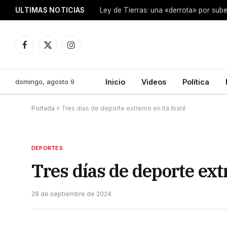
ULTIMAS NOTICIAS
Ley de Tierras: una «derrota» por sube
Facebook
X
Instagram
(Twitter)
domingo, agosto 9
Inicio
Videos
Política
Portada
»
Tres días de deporte extremo en Itá Ibaté
DEPORTES
Tres días de deporte ext
28 de septiembre de 2024