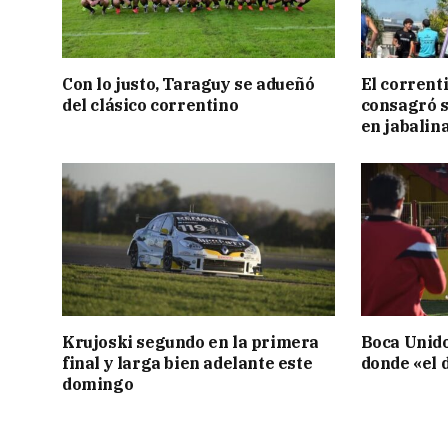
Con lo justo, Taraguy se adueñó
El corrent
del clásico correntino
consagró 
en jabalin
Krujoski segundo en la primera
Boca Unid
final y larga bien adelante este
donde «el d
domingo