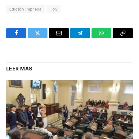
Edición Impresa
Hoy
Facebook
Twitter
Email
Telegram
WhatsApp
Copy
Link
LEER MÁS