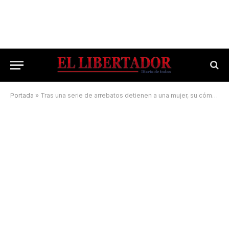
Portada
»
Tras una serie de arrebatos detienen a una mujer, su cómplice logró huir