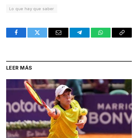
Lo que hay que saber
Facebook
Twitter
Email
Telegram
WhatsApp
Copy
Link
LEER MÁS