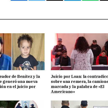
Facebook
Twitter
Email
Telegram
WhatsAp
eador de Benítez y la
Juicio por Loan: la contradic
e generó una nueva
sobre una remera, la camion
ón en el juicio por
marcada y la palabra de «El
Americano»