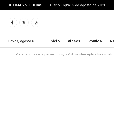
ULTIMAS NOTICIAS
Diario Digital 6 de agosto de 2026
Facebook
X
Instagram
(Twitter)
jueves, agosto 6
Inicio
Videos
Política
N
Portada
»
Tras una persecución, la Policía interceptó a tres sujet